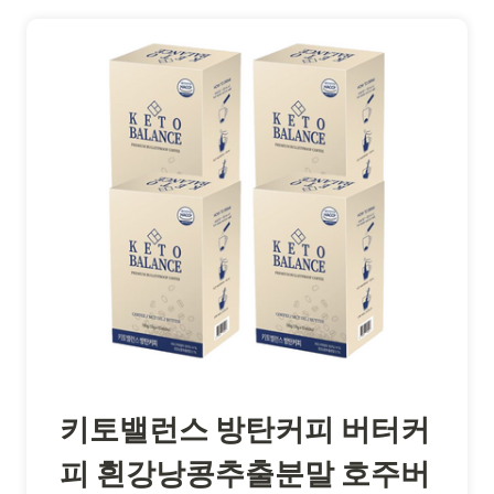
키토밸런스 방탄커피 버터커
피 흰강낭콩추출분말 호주버