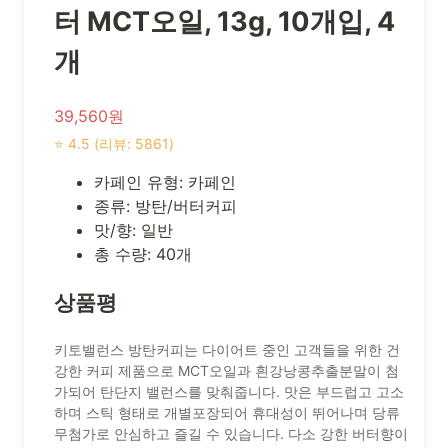
터 MCT오일, 13g, 10개입, 4
개
39,560원
⭐ 4.5 (리뷰: 5861)
카페인 유형: 카페인
종류: 방탄/버터커피
맛/향: 일반
총 수량: 40개
상품평
키토밸런스 방탄커피는 다이어트 중인 고객들을 위한 건
강한 커피 제품으로 MCT오일과 흰강낭콩추출분말이 첨
가되어 탄단지 밸런스를 맞춰줍니다. 맛은 부드럽고 고소
하며 스틱 형태로 개별포장되어 휴대성이 뛰어나며 당류
무첨가로 안심하고 즐길 수 있습니다. 다소 강한 버터향이