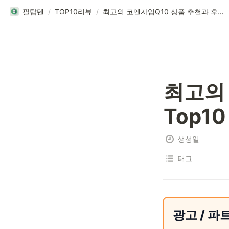
필탑텐
/
TOP10리뷰
/
최고의 코엔자임Q10 상품 추천과 후기 Top10
최고의 
Top10
생성일
태그
광고 / 파