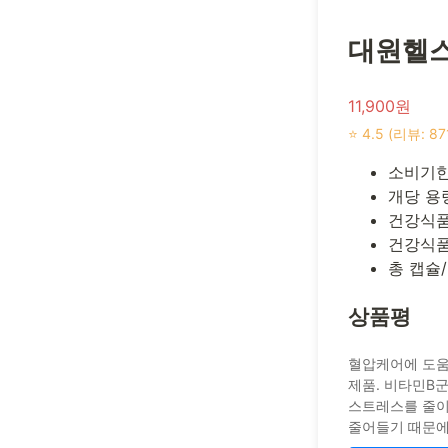
대원헬스
11,900원
⭐ 4.5 (리뷰: 87
소비기한(
개당 용량/
건강식품
건강식품
총 캡슐/
상품평
혈압케어에 도움
제품. 비타민B군
스트레스를 줄이
줄어들기 때문에