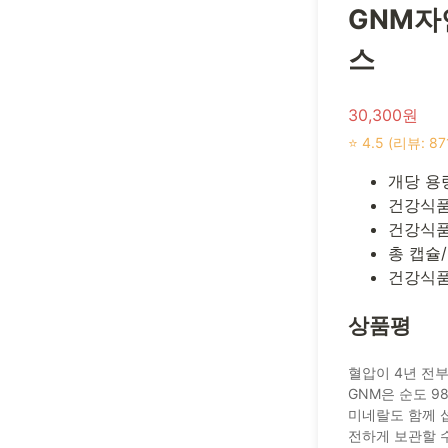
GNM자연
스
30,300원
⭐ 4.5 (리뷰: 87
개당 용량
건강식품
건강식품
총 캡슐/
건강식품
상품평
혈압이 4년 전
GNM은 순도 
미네랄도 함께 
전하게 보관할 