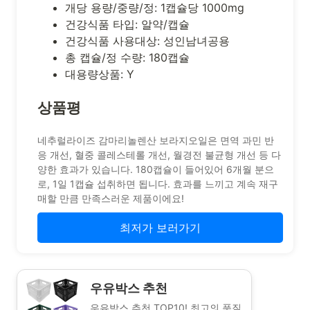
개당 용량/중량/정: 1캡슐당 1000mg
건강식품 타입: 알약/캡슐
건강식품 사용대상: 성인남녀공용
총 캡슐/정 수량: 180캡슐
대용량상품: Y
상품평
네추럴라이즈 감마리놀렌산 보라지오일은 면역 과민 반
응 개선, 혈중 콜레스테롤 개선, 월경전 불균형 개선 등 다
양한 효과가 있습니다. 180캡슐이 들어있어 6개월 분으
로, 1일 1캡슐 섭취하면 됩니다. 효과를 느끼고 계속 재구
매할 만큼 만족스러운 제품이에요!
최저가 보러가기
우유박스 추천
우유박스 추천 TOP10! 최고의 품질