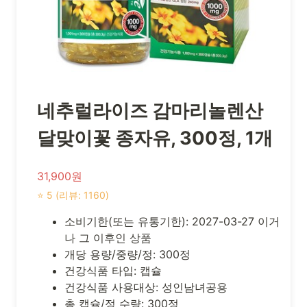
네추럴라이즈 감마리놀렌산
달맞이꽃 종자유, 300정, 1개
31,900원
⭐ 5 (리뷰: 1160)
소비기한(또는 유통기한): 2027-03-27 이거
나 그 이후인 상품
개당 용량/중량/정: 300정
건강식품 타입: 캡슐
건강식품 사용대상: 성인남녀공용
총 캡슐/정 수량: 300정