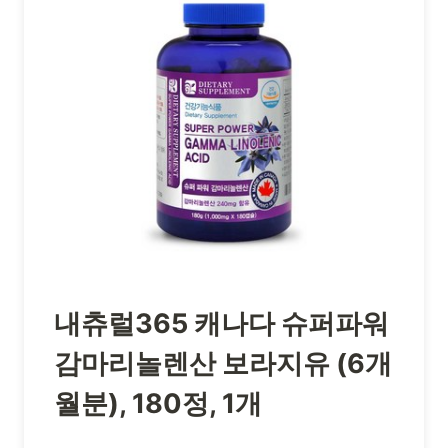
내츄럴365 캐나다 슈퍼파워
감마리놀렌산 보라지유 (6개
월분), 180정, 1개