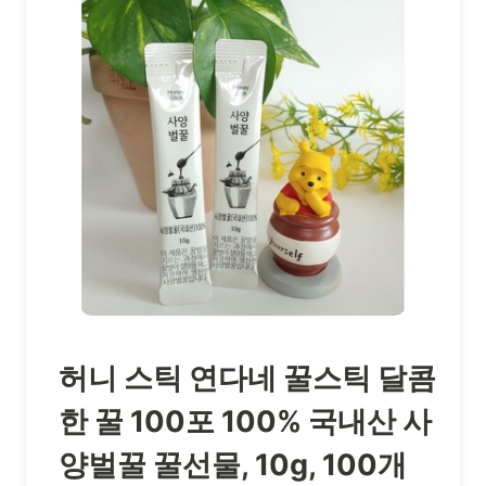
허니 스틱 연다네 꿀스틱 달콤
한 꿀 100포 100% 국내산 사
양벌꿀 꿀선물, 10g, 100개