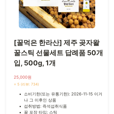
[꿀먹은 한라산] 제주 곶자왈
꿀스틱 선물세트 답례품 50개
입, 500g, 1개
25,000원
⭐ 5 (리뷰: 734)
소비기한(또는 유통기한): 2026-11-15 이거
나 그 이후인 상품
섭취방법: 즉석섭취식품
꿀 포장 타입: 스틱