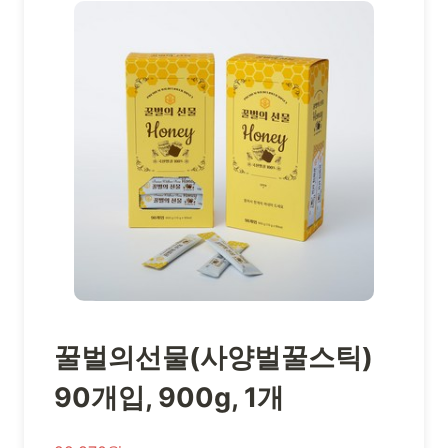
꿀벌의선물(사양벌꿀스틱)
90개입, 900g, 1개