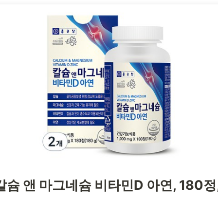
슘 앤 마그네슘 비타민D 아연, 180정,