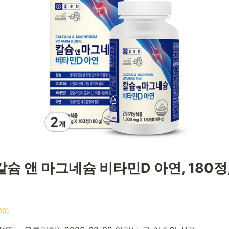
슘 앤 마그네슘 비타민D 아연, 180정,
00)