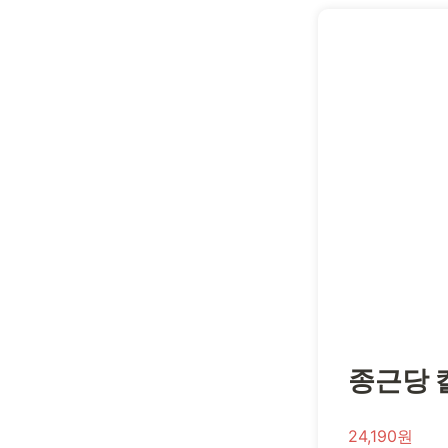
종근당 칼
24,190원