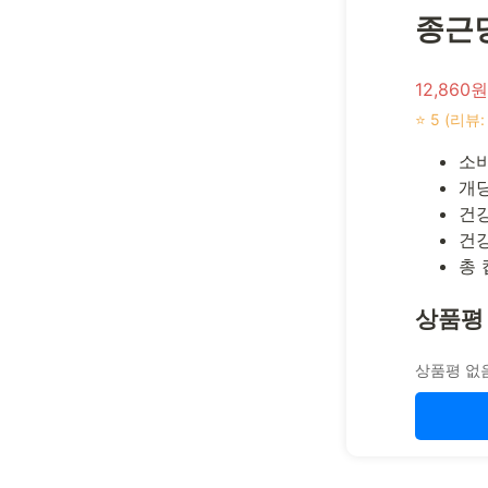
종근당
12,860원
⭐ 5 (리뷰:
소비
개당
건강
건강
총 
상품평
상품평 없