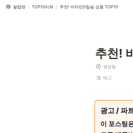
필탑텐
/
TOP10리뷰
/
추천! 비타민D칼슘 상품 TOP10
추천! 
생성일
태그
광고 / 파
이 포스팅은