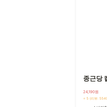
종근당 칼
24,190원
⭐ 5 (리뷰: 554