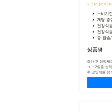
⭐ 5 (리뷰: 554
소비기한(
개당 중량
건강식품
건강식품
총 캡슐/
상품평
출산 후 영양제
크고 2알을 섭
후 영양제를 찾